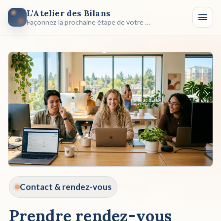
Aller au contenu
L'Atelier des Bilans
Façonnez la prochaine étape de votre carrière
Accueil
Nos Bilans
Notre Approche
Témoignages
Contact
Contact & rendez-vous
Premier échange
→
gratuit & sans engagement
Prendre rendez-vous